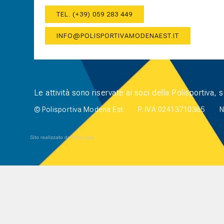
TEL. (+39) 059 283 449
INFO@POLISPORTIVAMODENAEST.IT
Le attività sono riservate ai soci della Polisportiva,
© Polisportiva Modena Est
P. IVA 02413710365
N